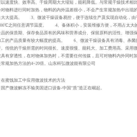
所以速度快、效率高、干燥周期大大缩短，能耗降低。与常规干燥技术相
外对物料进行同时加热，物料的内外温差很小，不会产生常规加热中出现
量大大提高。 3、微波干燥设备易控，便于连续生产及实现自动化，由
℃-100℃之间任意调节温度。 4、备体积小，安装维修方便，不用占太
食品的保质期、保存食品原有的风味和营养成分、保留原料的活性、增强
加工的产品质量有较大幅度的提高。 6、微波干燥设备具有消毒、杀菌
著。传统的干燥所需的时间很长、速度很慢、能耗大、加工费用高。采用
波具有穿透性，在对物体加热时，不需要任何传媒，且可对物料内外同时
常规加热方法的4~20倍。山东科弘微波能有限公司
：
在蜜饯加工中应用微波技术的方法
：
国产微波解冻不输美国进口设备-中国“质”造正在崛起。