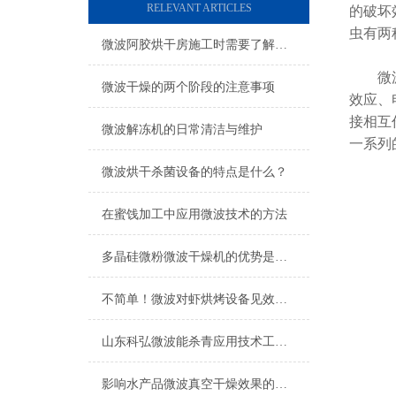
RELEVANT ARTICLES
的破坏
虫有两
微波阿胶烘干房施工时需要了解基本的施工知识
微波物
微波干燥的两个阶段的注意事项
效应、
接相互
微波解冻机的日常清洁与维护
一系列
微波烘干杀菌设备的特点是什么？
在蜜饯加工中应用微波技术的方法
多晶硅微粉微波干燥机的优势是什么？
不简单！微波对虾烘烤设备见效快不说，还能保持营养成分
山东科弘微波能杀青应用技术工艺原理助推国内茶叶加工企业高质量发展
影响水产品微波真空干燥效果的四种原因