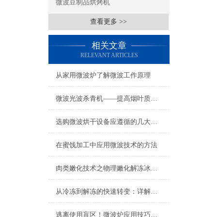
微波豆制品烘烤机
查看更多 >>
相关文章
RELEVANT ARTICLES
从家用微波炉了解微波工作原理
微波光波杀青机——提高烟叶质量的利器
选购微波烘干设备应遵循的几大要点知识
在蜜饯加工中应用微波技术的方法
肉类嫩化技术之物理嫩化解冻冰鲜肉
从冷冻到解冻的快速转变：详解微波果酱解冻机的操作原理与优势
逃离使用盲区！微波炉应用技巧大全