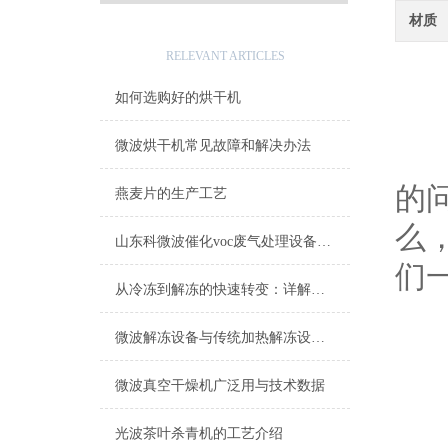
材质
相关文章
RELEVANT ARTICLES
如何选购好的烘干机
微波烘干机常见故障和解决办法
你
的
燕麦片的生产工艺
么
山东科微波催化voc废气处理设备—突破传统光氧设备技术革新发展的新篇章
们
从冷冻到解冻的快速转变：详解微波果酱解冻机的操作原理与优势
微波解冻设备与传统加热解冻设备有什么不同？
微波真空干燥机广泛用与技术数据
微
光波茶叶杀青机的工艺介绍