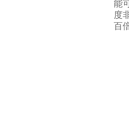
能
度
百