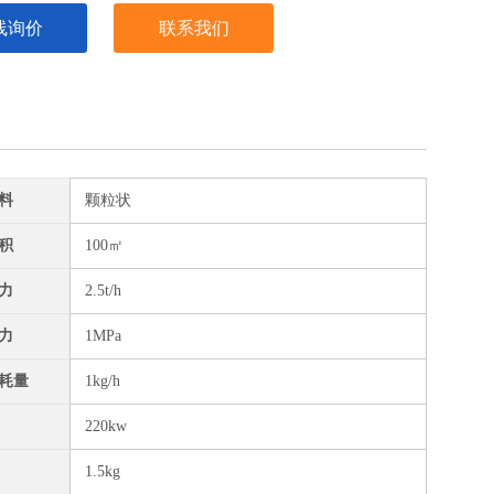
线询价
联系我们
料
颗粒状
积
100㎡
力
2.5t/h
力
1MPa
耗量
1kg/h
220kw
1.5kg