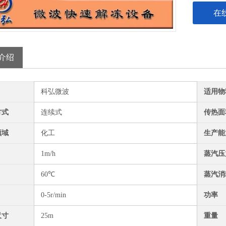
在
介绍
科弘微波
适用物
方式
连续式
传热面
领域
化工
生产能
1m/h
蒸汽压
60℃
蒸汽消
0-5r/min
功率
尺寸
25m
重量