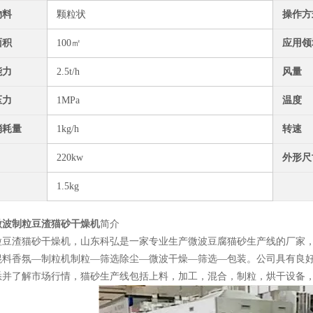
物料
颗粒状
操作方
面积
100㎡
应用领
能力
2.5t/h
风量
压力
1MPa
温度
消耗量
1kg/h
转速
220kw
外形尺
1.5kg
微波制粒豆渣猫砂干燥机
简介
粒豆渣猫砂干燥机，山东科弘是一家专业生产微波豆腐猫砂生产线的厂家
混料香氛—制粒机制粒—筛选除尘—微波干燥—筛选—包装。公司具有良
悉并了解市场行情，猫砂生产线包括上料，加工，混合，制粒，烘干设备