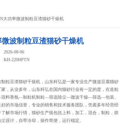
0HPTN大功率微波制粒豆渣猫砂干燥机
率微波制粒豆渣猫砂干燥机
026-08-06
：
KH-220HPTN
波制粒豆渣猫砂干燥机，山东科弘是一家专业生产微波豆腐猫砂
厂家，从业多年，山东科弘在国内猫砂行业有一定的度，在造粒
—混料香氛—制粒机制粒—筛选除尘—微波干燥—筛选—包装。
良好的市场信誉，专业的销售和技术服务团队，凭着多年经营经
并了解市场行情，猫砂生产线包括上料，加工，混合，制粒，烘
防尘设计，自带冷却，操作简便，运行稳定。