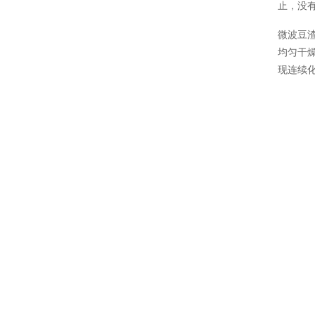
止，没
微波豆
均匀干
现连续