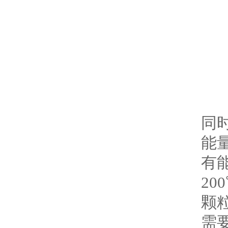
微
同
能
有
2
颗
需