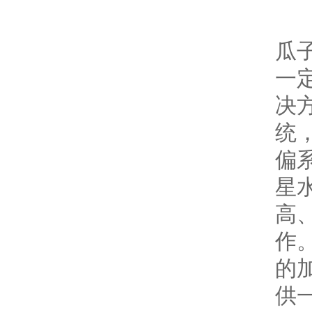
微
瓜
一
决
统
偏
星
高
作
的
供