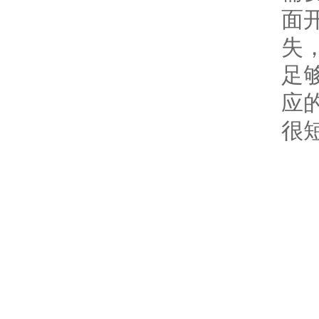
面
失
足
应
很