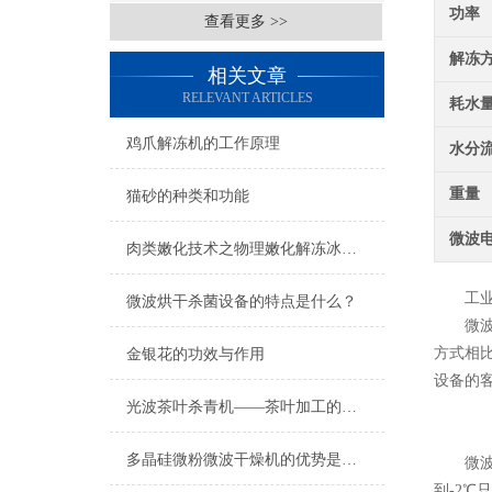
功率
查看更多 >>
解冻
相关文章
RELEVANT ARTICLES
耗水
鸡爪解冻机的工作原理
水分
重量
猫砂的种类和功能
微波
肉类嫩化技术之物理嫩化解冻冰鲜肉
工业微
微波烘干杀菌设备的特点是什么？
微波解
方式相
金银花的功效与作用
设备的
光波茶叶杀青机——茶叶加工的新趋势
多晶硅微粉微波干燥机的优势是什么？
微波解
到-2