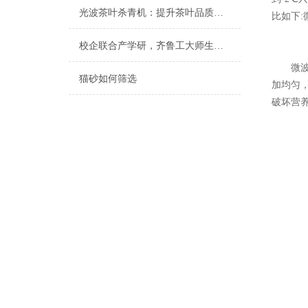
光波茶叶杀青机：提升茶叶品质与产量的关键设备
比如下:
校企联合产学研，齐鲁工大师生赴我司参观学习
微波解
猫砂如何筛选
加均匀，
破坏营